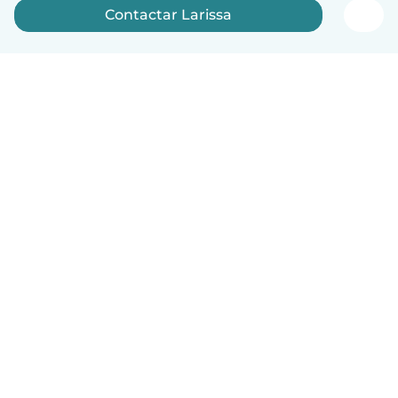
Contactar Larissa
Português
Como funciona
Ajuda
Termos e Privacidade
Preços
Informação sobre a empresa
Babysits para Empresas
Normas comunitárias