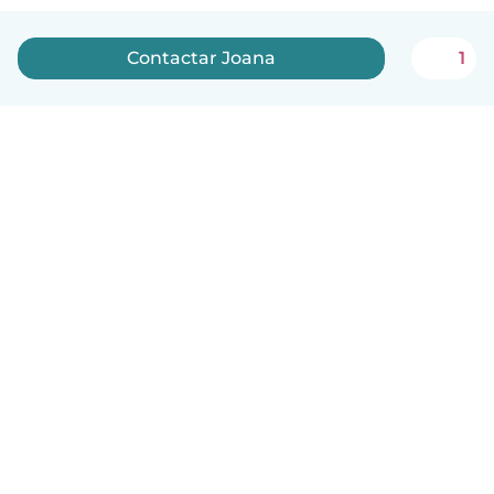
Contactar Joana
1
Português
Como funciona
Ajuda
Termos e Privacidade
Preços
Informação sobre a empresa
Babysits para Empresas
Normas comunitárias