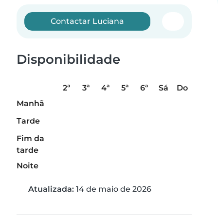
Contactar Luciana
Disponibilidade
2ª
3ª
4ª
5ª
6ª
Sá
Do
Manhã
Tarde
Fim da
tarde
Noite
Atualizada:
14 de maio de 2026