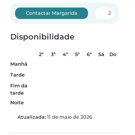
Contactar Margarida
2
Disponibilidade
2ª
3ª
4ª
5ª
6ª
Sá
Do
Manhã
Tarde
Fim da
tarde
Noite
Atualizada:
11 de maio de 2026