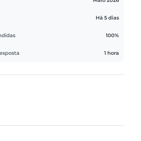
Maio 2026
Há 5 dias
ndidas
100%
esposta
1 hora