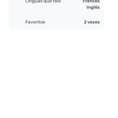
Línguas que falo
Francês
Inglês
Favoritos
2 vezes