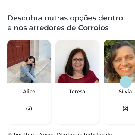
Descubra outras opções dentro
e nos arredores de Corroios
Alice
Teresa
Sílvia
(2)
(2)
Babysitters
·
Amas
·
Ofertas de trabalho de