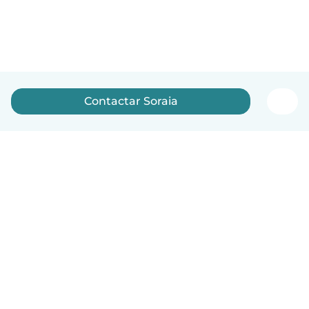
Contactar Soraia
Português
Como funciona
Ajuda
Termos e Privacidade
Preços
Informação sobre a empresa