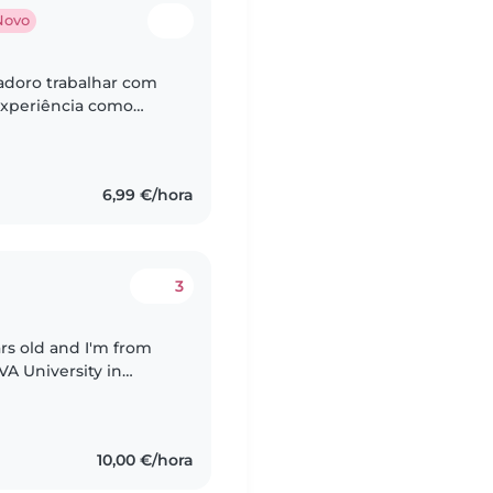
Novo
 adoro trabalhar com
 experiência como
do nas tarefas
6,99 €/hora
3
ars old and I'm from
VA University in
se and english! With
10,00 €/hora