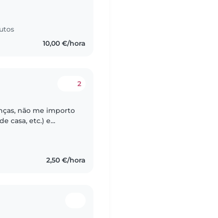
es, from new-born on,
utos
10,00 €/hora
2
nças, não me importo
de casa, etc.) e
crianças. Sou
2,50 €/hora