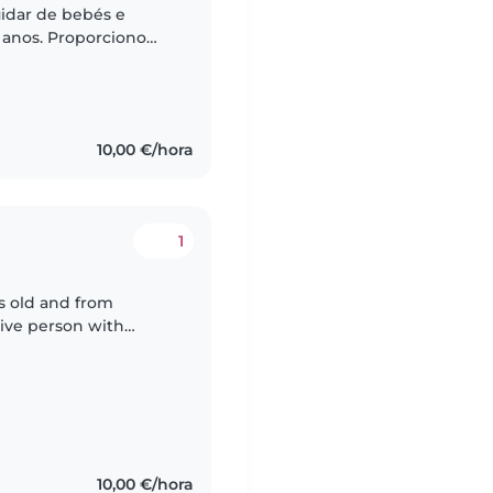
uidar de bebés e
 anos. Proporciono
ido, onde as crianças
10,00 €/hora
1
rs old and from
tive person with
dren. I am DBS
10,00 €/hora