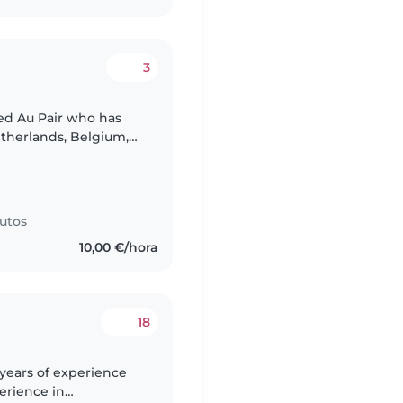
3
ced Au Pair who has
Netherlands, Belgium,
babies to teens. I
utos
10,00 €/hora
18
 years of experience
perience in