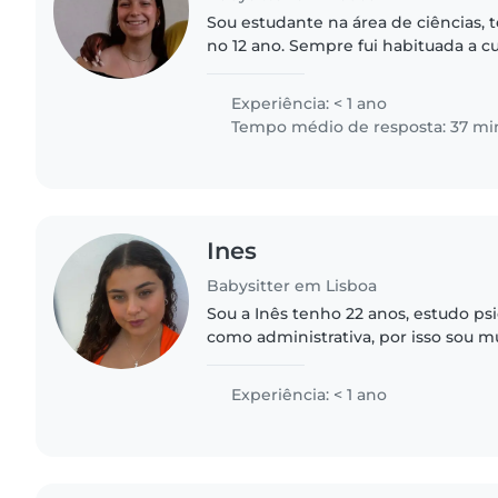
Sou estudante na área de ciências, 
no 12 ano. Sempre fui habituada a 
logo tenho muito gosto tal como pr
com crianças...
Experiência: < 1 ano
Tempo médio de resposta: 37 mi
Ines
Babysitter em Lisboa
Sou a Inês tenho 22 anos, estudo psi
como administrativa, por isso sou m
dedicada, tenho muita paciência e 
que faço. Gosto muito..
Experiência: < 1 ano