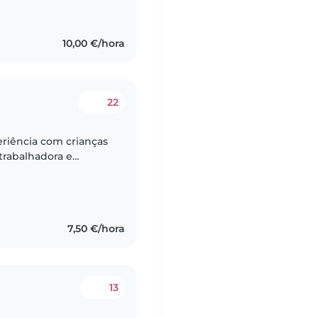
10,00 €/hora
22
eriência com crianças
trabalhadora e
e mim em qualquer
7,50 €/hora
13