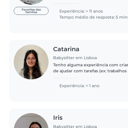
Luxembourg, with children of all ag
babysitting either..
Favoritos das
Experiência: > 11 anos
famílias
Tempo médio de resposta: 5 min
Catarina
Babysitter em Lisboa
Tenho alguma experiência com cria
de ajudar com tarefas (ex: trabalhos 
consigo ter uma boa relação com as 
responsável apesar da minha..
Experiência: < 1 ano
Iris
Babysitter em Lisboa