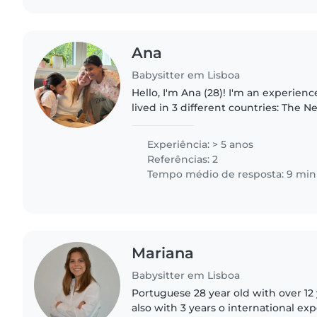
Ana
Babysitter em Lisboa
Hello, I'm Ana (28)! I'm an experien
lived in 3 different countries: The 
and Austria, working with ages from 
love park trips,..
Experiência: > 5 anos
Referências: 2
Tempo médio de resposta: 9 min
Mariana
Babysitter em Lisboa
Portuguese 28 year old with over 12
also with 3 years o international ex