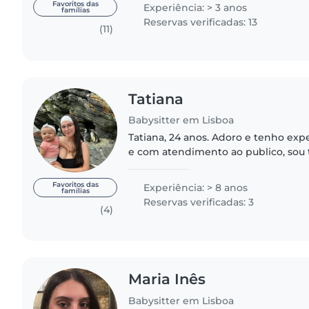
sempre cheio de descobertas..
Favoritos das
Experiência: > 3 anos
famílias
Reservas verificadas: 13
(11)
Tatiana
Babysitter em Lisboa
Tatiana, 24 anos. Adoro e tenho exp
e com atendimento ao publico, sou 
cuidadosa, e tento por o melhor d
tarefa que desempenhe estou..
Favoritos das
Experiência: > 8 anos
famílias
Reservas verificadas: 3
(4)
Maria Inês
Babysitter em Lisboa