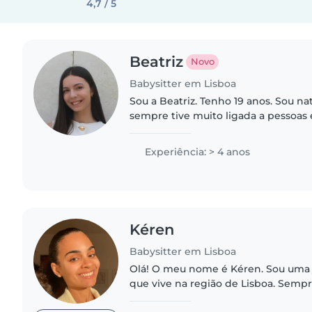
4,7 / 5
Beatriz
Novo
Babysitter em Lisboa
Sou a Beatriz. Tenho 19 anos. Sou na
sempre tive muito ligada a pessoas e
Atualmente estou em Lisboa a estu
como sempre adorei crianças..
Experiência: > 4 anos
Kéren
Babysitter em Lisboa
Olá! O meu nome é Kéren. Sou uma
que vive na região de Lisboa. Sempr
carinho pelos os mais pequenos, é 