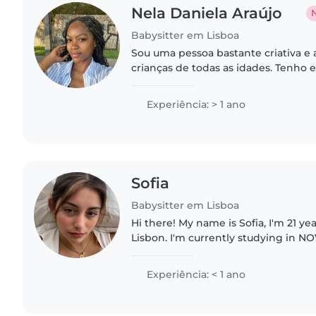
Nela Daniela Araújo
Babysitter em Lisboa
Sou uma pessoa bastante criativa e
crianças de todas as idades. Tenho
babysitter há cerca de um ano e aju
domésticas, preparo de..
Experiência: > 1 ano
Sofia
Babysitter em Lisboa
Hi there! My name is Sofia, I'm 21 ye
Lisbon. I'm currently studying in NO
Lisbon! I'm fluent in both portugue
many years of..
Experiência: < 1 ano