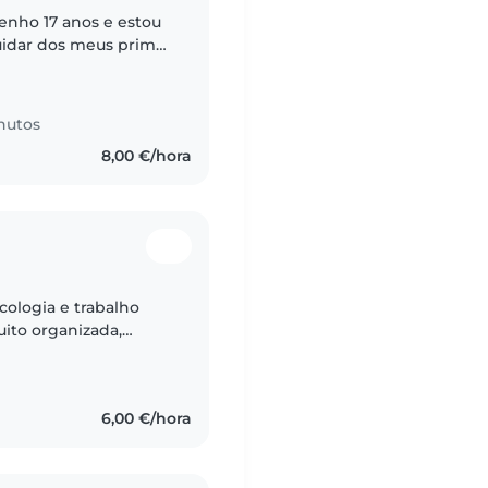
tenho 17 anos e estou
cuidar dos meus primos
ática a passar tempo
nutos
8,00 €/hora
cologia e trabalho
uito organizada,
atenção em tudo o
6,00 €/hora