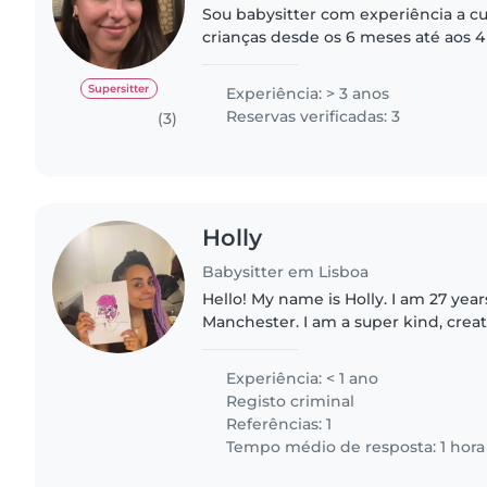
Sou babysitter com experiência a c
crianças desde os 6 meses até aos 4
um ambiente seguro, calmo e divert
se sentem confortáveis..
Supersitter
Experiência: > 3 anos
Reservas verificadas: 3
(3)
Holly
Babysitter em Lisboa
Hello! My name is Holly. I am 27 yea
Manchester. I am a super kind, crea
plenty of experience caring for chil
Certified and I have worked..
Experiência: < 1 ano
Registo criminal
Referências: 1
Tempo médio de resposta: 1 hora