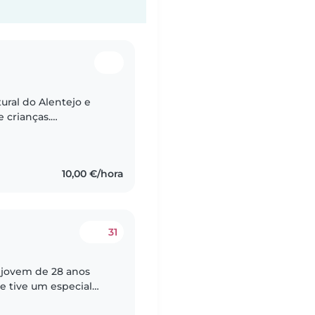
tural do Alentejo e
 crianças.
dar na Faculdade e
10,00 €/hora
31
 jovem de 28 anos
e tive um especial
um mundo incrível