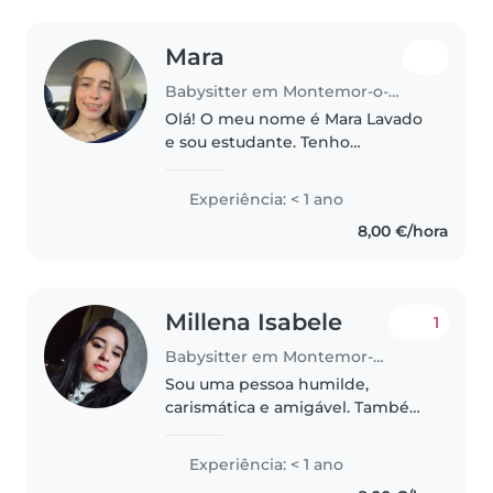
Mara
Babysitter em Montemor-o-Novo
Olá! O meu nome é Mara Lavado
e sou estudante. Tenho
experiência com crianças e sou
uma pessoa responsável,
Experiência: < 1 ano
paciente e dedicada. Já tive a
8,00 €/hora
oportunidade de fazer
voluntariado com crianças,..
Millena Isabele
1
Babysitter em Montemor-o-Novo
Sou uma pessoa humilde,
carismática e amigável. Também
sou responsável é cuidadosa,
gosto das coisas certas e
Experiência: < 1 ano
precisas, estou sempre a