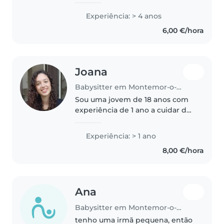
experiência em cuidar de
crianças de todas as idades.
Experiência: > 4 anos
Atualmente estou no curso
6,00 €/hora
profissional de técnico de ação
educativa. Ajudo..
Joana
Babysitter em Montemor-o-Novo
Sou uma jovem de 18 anos com
experiência de 1 ano a cuidar de
bebés, crianças pequenas, pré-
escolares. Sou responsável,
Experiência: > 1 ano
criativa e paciente, com
8,00 €/hora
formação em intervenção em
creche...
Ana
Babysitter em Montemor-o-Novo
tenho uma irmã pequena, então