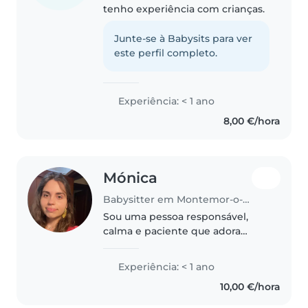
tenho experiência com crianças.
Junte-se à Babysits para ver
este perfil completo.
Experiência: < 1 ano
8,00 €/hora
Mónica
Babysitter em Montemor-o-Novo
Sou uma pessoa responsável,
calma e paciente que adora
passar tempo com crianças.
Embora não tenha experiência
Experiência: < 1 ano
prévia como babysitter, tenho
10,00 €/hora
muito entusiasmo e
competências como desenhar,..