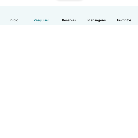
Ínicio
Pesquisar
Reservas
Mensagens
Favoritos
Português
Como funciona
Ajuda
Termos e Privacidade
Preços
Informação sobre a empresa
Babysits para Empresas
Normas comunitárias
© Babysits B.V.