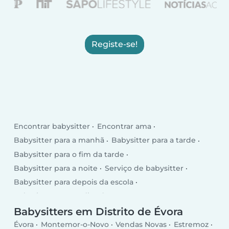
Registe-se!
Encontrar babysitter
Encontrar ama
Babysitter para a manhã
Babysitter para a tarde
Babysitter para o fim da tarde
Babysitter para a noite
Serviço de babysitter
Babysitter para depois da escola
Babysitter para os dias da semana
Babysitter para o fim de semana
Babysitters em Distrito de Évora
Évora
Montemor-o-Novo
Vendas Novas
Estremoz