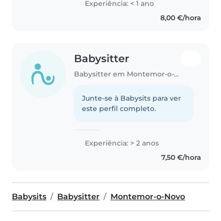
Experiência: < 1 ano
Tenho filhos e estou à procura de
8,00 €/hora
uma oportunidade para cuidar
de crianças..
Babysitter
Babysitter em Montemor-o-Novo
Junte-se à Babysits para ver
este perfil completo.
Experiência: > 2 anos
7,50 €/hora
Babysits
Babysitter
Montemor-o-Novo