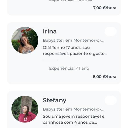
bebés não recém nascidos . Já
7,00 €/hora
dei aulas num projeto a crianças
do..
Irina
Babysitter em Montemor-o-Novo
Olá! Tenho 17 anos, sou
responsável, paciente e gosto
muito de crianças. Fiz
voluntariado com alunos do 2.º
Experiência: < 1 ano
ano e já cuidei de um bebé, filha
8,00 €/hora
de uma amiga. Estou disponível
de manhã..
Stefany
Babysitter em Montemor-o-Novo
Sou uma jovem responsável e
carinhosa com 4 anos de