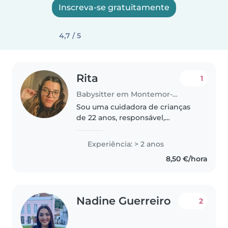
Inscreva-se gratuitamente
4,7 / 5
Rita
1
Babysitter em Montemor-o-Novo
Sou uma cuidadora de crianças
de 22 anos, responsável,
carinhosa e criativa. Tenho 2 anos
de experiência a cuidar de
Experiência: > 2 anos
crianças. Embora não possua
8,50 €/hora
certificação de primeiros
socorros,..
Nadine Guerreiro
2