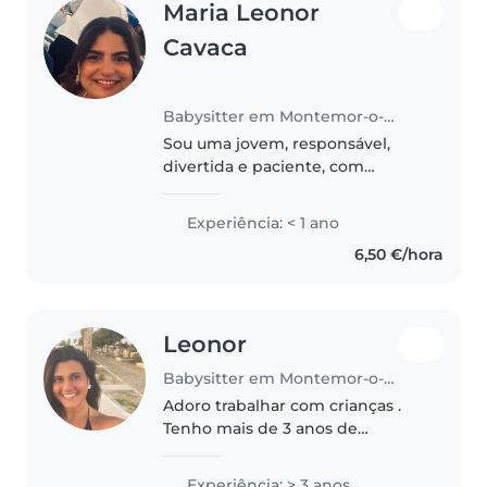
Maria Leonor
Cavaca
Babysitter em Montemor-o-Novo
Sou uma jovem, responsável,
divertida e paciente, com
experiência em cuidar de bebés,
crianças pequenas e pré-
Experiência: < 1 ano
escolares. Apesar de não ter
6,50 €/hora
certificação de primeiros
socorros, tenho..
Leonor
Babysitter em Montemor-o-Novo
Adoro trabalhar com crianças .
Tenho mais de 3 anos de
experiência como babysitter ,
principalmente com crianças e
Experiência: > 3 anos