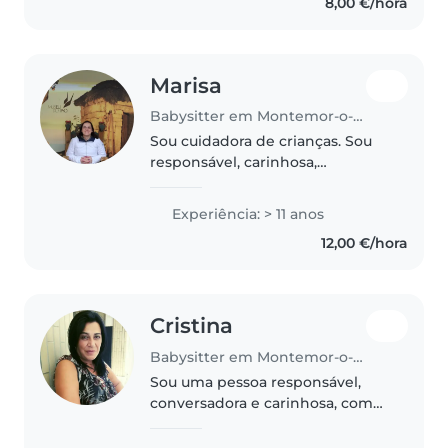
8,00 €/hora
disposição para qualquer dúvida
sobre a criança..
Marisa
Babysitter em Montemor-o-Novo
Sou cuidadora de crianças. Sou
responsável, carinhosa,
empática, com mais de 20 anos
de experiência! Tenho
Experiência: > 11 anos
experiência em cuidar de bebés
12,00 €/hora
em idade até aos 3 anos, crianças
em idade..
Cristina
Babysitter em Montemor-o-Novo
Sou uma pessoa responsável,
conversadora e carinhosa, com
experiência em cuidar de
crianças em idade de brincar.