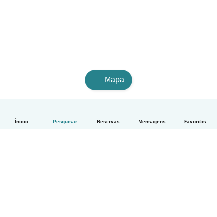
Mapa
Ínicio
Pesquisar
Reservas
Mensagens
Favoritos
Português
Como funciona
Ajuda
Termos e Privacidade
Preços