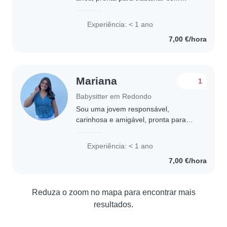
crianças, desde bebés a pré-
escolares. Estou no 2° ano do curso
Experiência: < 1 ano
técnica em Ação Educativa e sou
7,00 €/hora
uma pessoa responsável,..
Mariana
1
Babysitter em Redondo
Sou uma jovem responsável,
carinhosa e amigável, pronta para
cuidar das suas crianças! Sou
escuteira e adoro crianças desde
Experiência: < 1 ano
sempre. Fiz voluntariado nos últimos
7,00 €/hora
dois verões na pre..
Reduza o zoom no mapa para encontrar mais
resultados.