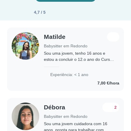
4,7 / 5
Matilde
Babysitter em Redondo
Sou uma jovem, tenho 16 anos e
estou a concluir o 12.o ano do Curso
Técnico de Ação Educativa. Sou uma
pessoa responsável, amável,
Experiência: < 1 ano
carinhosa, cuidadosa e dedicada.
7,00 €/hora
Adoro trabalhar..
Débora
2
Babysitter em Redondo
Sou uma jovem cuidadora com 16
anos, pronta para trabalhar com