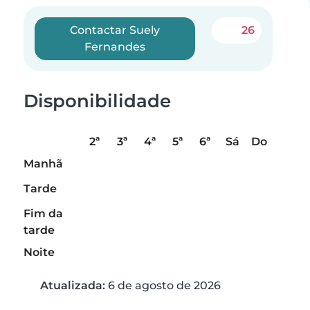
Contactar Suely
26
Fernandes
Disponibilidade
2ª
3ª
4ª
5ª
6ª
Sá
Do
Manhã
Tarde
Fim da
tarde
Noite
Atualizada:
6 de agosto de 2026