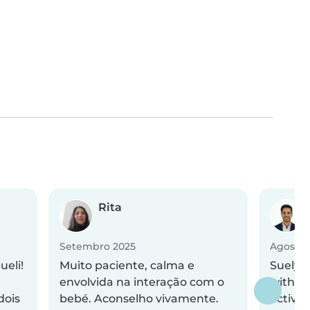
Rita
Setembro 2025
Agosto 
eli!
Muito paciente, calma e
Suely 
envolvida na interação com o
with he
dois
bebé. Aconselho vivamente.
active