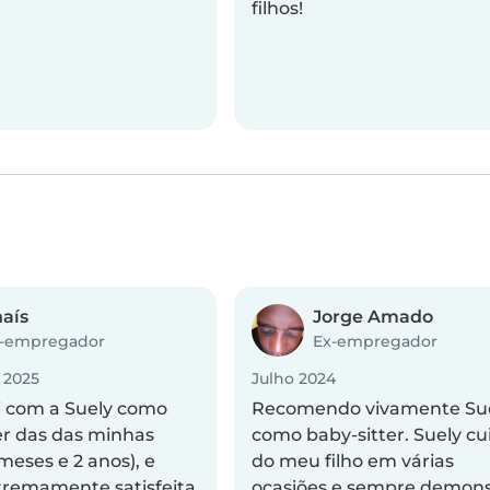
filhos!
aís
Jorge Amado
-empregador
Ex-empregador
 2025
Julho 2024
i com a Suely como
Recomendo vivamente Su
er das das minhas
como baby-sitter. Suely c
6 meses e 2 anos), e
do meu filho em várias
xtremamente satisfeita
ocasiões e sempre demon