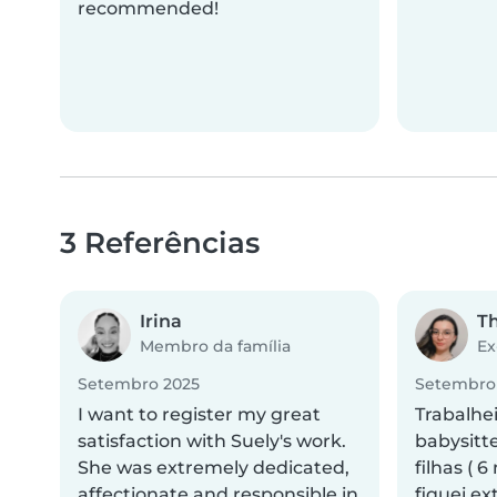
recommended!
3 Referências
Irina
Th
Membro da família
Ex
Setembro 2025
Setembro
I want to register my great
Trabalhe
satisfaction with Suely's work.
babysitt
She was extremely dedicated,
filhas ( 
affectionate and responsible in
fiquei e