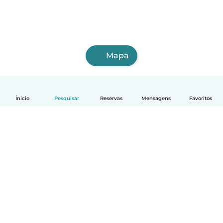
Mapa
Ínicio
Pesquisar
Reservas
Mensagens
Favoritos
Português
Como funciona
Ajuda
Termos e Privacidade
Preços
Informação sobre a empresa
Babysits para Empresas
Normas comunitárias