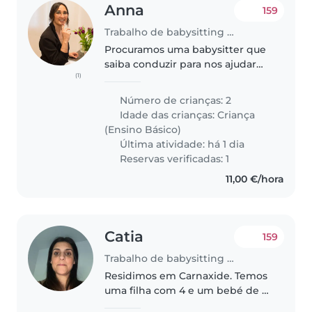
Anna
159
Trabalho de babysitting em Oeiras
Procuramos uma babysitter que
saiba conduzir para nos ajudar
(1)
com as atividades
extracurriculares dos meninos (8
Número de crianças: 2
e 10) duas ou três tardes por
Idade das crianças:
Criança
semana, talvez com algum
(Ensino Básico)
tempo extra a..
Última atividade: há 1 dia
Reservas verificadas: 1
11,00 €/hora
Catia
159
Trabalho de babysitting em Oeiras
Residimos em Carnaxide. Temos
uma filha com 4 e um bebé de 9
meses. Procuro uma ama para