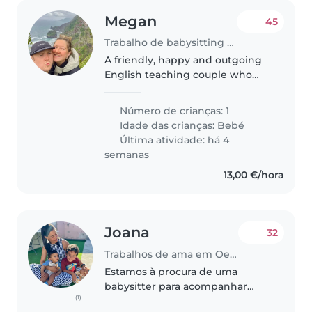
Megan
45
Trabalho de babysitting em Oeiras
A friendly, happy and outgoing
English teaching couple who
have just had their first baby in
Portugal. We love the outdoors,
Número de crianças: 1
hiking, swimming and eating
Idade das crianças:
Bebé
good food!
Última atividade: há 4
semanas
13,00 €/hora
Joana
32
Trabalhos de ama em Oeiras
Estamos à procura de uma
babysitter para acompanhar
(1)
regularmente os nossos dois