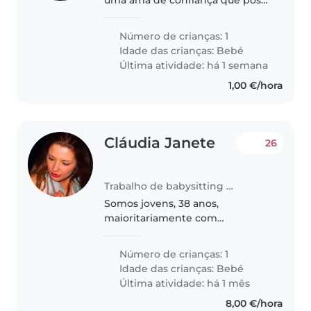
cuidar do nosso filho bebé, o
Francisco de 3 meses. Estamos à
Número de crianças: 1
procura para full time- manhã e
Idade das crianças:
Bebé
tarde de segunda a sexta,..
Última atividade: há 1 semana
1,00 €/hora
Cláudia Janete
26
Trabalho de babysitting em Oeiras
Somos jovens, 38 anos,
maioritariamente com
teletrabalho, temos 2 gatos e
apenas um bebe de 7 meses.
Número de crianças: 1
Gostamos do estilo de ensino
Idade das crianças:
Bebé
Montessori e um estilo de vida
Última atividade: há 1 mês
calmo mas feliz
8,00 €/hora