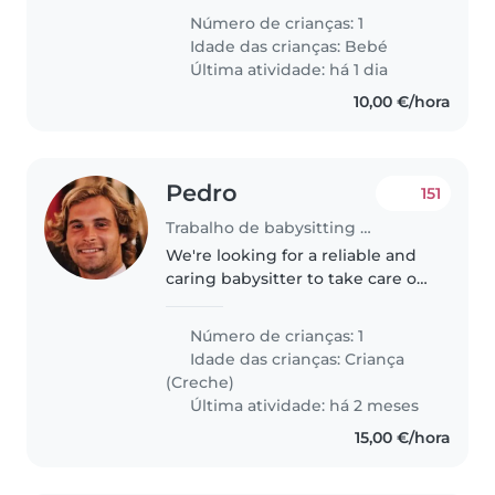
ficar com o bebé na nossa casa
Número de crianças: 1
de 2a a 6a feira, quando eu
Idade das crianças:
Bebé
regressar ao trabalho a partir de..
Última atividade: há 1 dia
10,00 €/hora
Pedro
151
Trabalho de babysitting em Oeiras
We're looking for a reliable and
caring babysitter to take care of
our energetic and playful
toddler. Our little one loves to
Número de crianças: 1
play and explore, so we'd prefer
Idade das crianças:
Criança
someone who can keep..
(Creche)
Última atividade: há 2 meses
15,00 €/hora