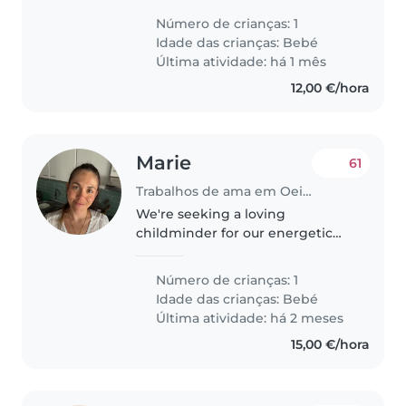
criativo e inteligente. Ideal para
Número de crianças: 1
quem se sente confortável a
Idade das crianças:
Bebé
preparar refeições, fazer..
Última atividade: há 1 mês
12,00 €/hora
Marie
61
Trabalhos de ama em Oeiras
We're seeking a loving
childminder for our energetic
and curious baby. Our home is
pet-friendly, so comfort with
Número de crianças: 1
animals is a must! Looking
Idade das crianças:
Bebé
forward to meeting you and
Última atividade: há 2 meses
welcoming you..
15,00 €/hora