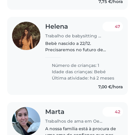
7,75 €/hora
Helena
47
Trabalho de babysitting em Oeiras
Bebè nascido a 22/12.
Precisaremos no futuro de
alguém de confiança com
experiência e capaz também de
Número de crianças: 1
lidar com um cão de porte
Idade das crianças:
Bebé
medio
Última atividade: há 2 meses
7,00 €/hora
Marta
42
Trabalhos de ama em Oeiras
A nossa família está à procura de
uma ama de confiança que possa