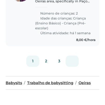
Oeiras area, specifically in Paço
de Arcos, and we are looking for
help primarily with school
Número de crianças: 2
transportation for our children,
Idade das crianças:
Criança
who attend school in Cascais...
(Ensino Básico)
•
Criança (Pré-
escolar)
Última atividade: há 1 semana
8,00 €/hora
1
2
3
Babysits
Trabalho de babysitting
Oeiras