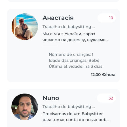
Анастасія
10
Trabalho de babysitting em Oeiras
Ми сім'я з України, зараз
чекаємо на донечку, шукаємо
заздалегідь няню. Живемо в
Португалії вже три роки.
Número de crianças: 1
Обидва працюємо з дому в
Idade das crianças:
Bebé
сфері IT. Ми дуже відповідальні
Última atividade: há 3 dias
люди з великою повагою..
12,00 €/hora
Nuno
32
Trabalho de babysitting em Oeiras
Precisamos de um Babysitter
para tomar conta do nosso bebé,
que é um bebé cheio de energia,