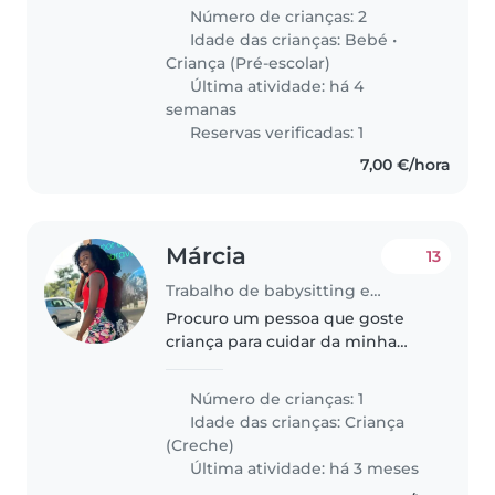
filhos, de 1 e 4 anos, em dias não
Número de crianças: 2
fixos (2/3 vezes por semana). 📍
Idade das crianças:
Bebé
•
Local: principalmente em
Criança (Pré-escolar)
Miraflores,..
Última atividade: há 4
semanas
Reservas verificadas: 1
7,00 €/hora
Márcia
13
Trabalho de babysitting em Oeiras
Procuro um pessoa que goste
criança para cuidar da minha
filha dia de semana e alguns final
de semana, ela é uma bebe de 7
Número de crianças: 1
meses, calma e amorosa
Idade das crianças:
Criança
(Creche)
Última atividade: há 3 meses