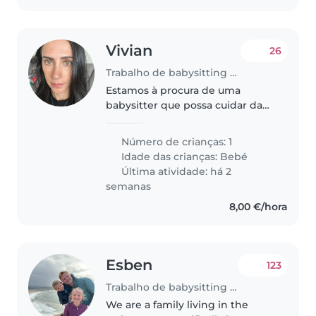
Vivian
26
Trabalho de babysitting em Oeiras
Estamos à procura de uma
babysitter que possa cuidar da
minha bebê de 1 ano .A
babysitter irá cuidar do bebé em
Número de crianças: 1
nossa casa.
Idade das crianças:
Bebé
Última atividade: há 2
semanas
8,00 €/hora
Esben
123
Trabalho de babysitting em Oeiras
We are a family living in the