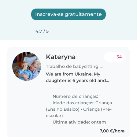
Inscreva-se gratuitamente
4,7 / 5
Kateryna
54
Trabalho de babysitting em Oeiras
We are from Ukraine. My
daughter is 6 years old and
attends local school , she already
speaks Portuguese. I am a single
Número de crianças: 1
mom without any relatives here
Idade das crianças:
Criança
and sometimes I need help
(Ensino Básico)
•
Criança (Pré-
with..
escolar)
Última atividade: ontem
7,00 €/hora