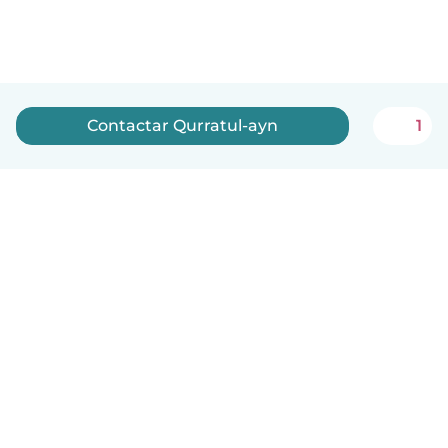
Contactar Qurratul-ayn
1
Português
Como funciona
Ajuda
Termos e Privacidade
Preços
Informação sobre a empresa