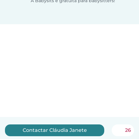
A Babysits é gratuita para babysitters!
Contactar Cláudia Janete
26