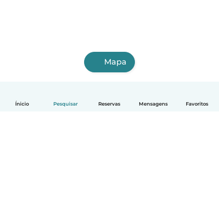
Mapa
Ínicio
Pesquisar
Reservas
Mensagens
Favoritos
Português
Como funciona
Ajuda
Termos e Privacidade
Preços
Informação sobre a empresa