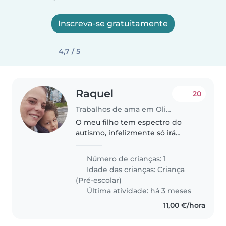
Inscreva-se gratuitamente
4,7 / 5
Raquel
20
Trabalhos de ama em Olival Basto
O meu filho tem espectro do
autismo, infelizmente só irá
iniciar a escola em setembro,
durante estes meses preciso de
Número de crianças: 1
ajuda na parte da manhã ou
Idade das crianças:
Criança
tarde, trabalho á noite preciso
(Pré-escolar)
que..
Última atividade: há 3 meses
11,00 €/hora