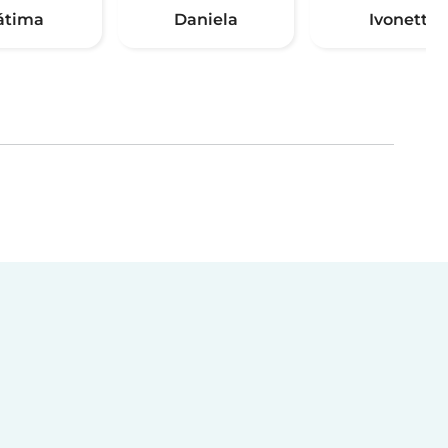
átima
Daniela
Ivonett