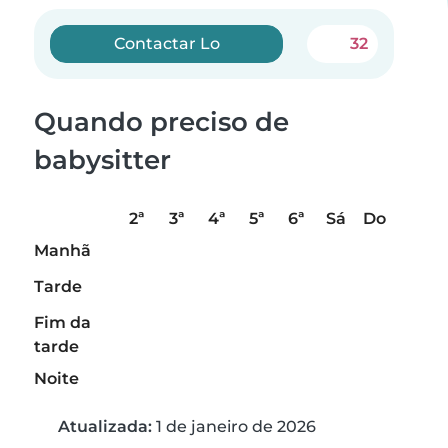
Contactar Lo
32
Quando preciso de
babysitter
2ª
3ª
4ª
5ª
6ª
Sá
Do
Manhã
Tarde
Fim da
tarde
Noite
Atualizada:
1 de janeiro de 2026