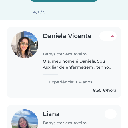
4,7 / 5
Daniela Vicente
4
Babysitter em Aveiro
Olá, meu nome é Daniela. Sou
Auxiliar de enfermagem , tenho
Animação Sociocultural e
experiência em primeiros
Experiência: > 4 anos
socorros. Já trabalhei com
8,50 €/hora
crianças dos 0 aos 10 em creches
, como hospital..
Liana
Babysitter em Aveiro