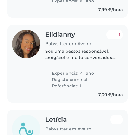
Experiência: < 1 ano
acompanhando e dinamizando
7,99 €/hora
atividades com crianças, o que
me permitiu desenvolver
competências..
Elidianny
1
Babysitter em Aveiro
Sou uma pessoa responsável,
amigável e muito conversadora.
Embora não tenha experiência
profissional em cuidar de
Experiência: < 1 ano
crianças, tenho conhecimentos
Registo criminal
em áreas relacionadas, como
Referências: 1
Psicologia..
7,00 €/hora
Letícia
Babysitter em Aveiro