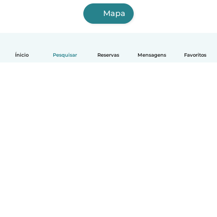
Mapa
Ínicio
Pesquisar
Reservas
Mensagens
Favoritos
Português
Como funciona
Ajuda
Termos e Privacidade
Preços
Informação sobre a empresa
Babysits para Empresas
Normas comunitárias