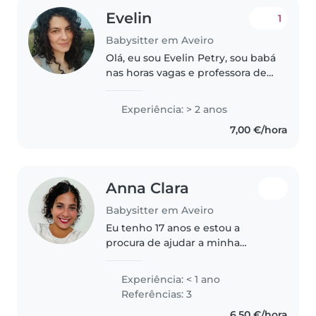
Evelin
1
Babysitter em Aveiro
Olá, eu sou Evelin Petry, sou babá
nas horas vagas e professora de
dança criativa para crianças de
creche até 2o ciclo. Tenho
Experiência: > 2 anos
bastante experiência com
7,00 €/hora
miúdos e facilidade de criar..
Anna Clara
Babysitter em Aveiro
Eu tenho 17 anos e estou a
procura de ajudar a minha
família economicamente e
também juntar dinheiro para ir a
Experiência: < 1 ano
universidade. Tenho dois irmãos
Referências: 3
em casa, então tenho total
6,50 €/hora