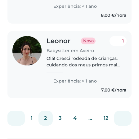
manuais. Estou disponível para
Experiência: < 1 ano
cuidar dos seus filhos e ajudar
8,00 €/hora
com refeições, lides domésticas..
Leonor
1
Novo
Babysitter em Aveiro
Olá! Cresci rodeada de crianças,
cuidando dos meus primos mais
novos, e ganhei muita
experiência prática a ajudar a
Experiência: > 1 ano
minha mãe na creche, inclusive
7,00 €/hora
com meninos com necessidades
especiais...
1
2
3
4
...
12