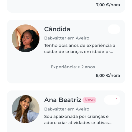
7,00 €/hora
me adaptar às necessidades..
Cândida
Babysitter em Aveiro
Tenho dois anos de experiência a
cuidar de crianças em idade pré-
escolar. Sou uma pessoa
responsável, paciente e
Experiência: > 2 anos
dedicada, apaixonada por
6,00 €/hora
promover atividades lúdicas e
educativas...
Ana Beatriz
1
Novo
Babysitter em Aveiro
Sou apaixonada por crianças e
adoro criar atividades criativas
como desenho e trabalhos