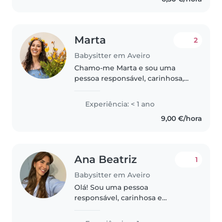
experiência..
Marta
2
Babysitter em Aveiro
Chamo-me Marta e sou uma
pessoa responsável, carinhosa,
paciente e dedicada. Gosto de
cuidar de crianças e de
Experiência: < 1 ano
proporcionar um ambiente
9,00 €/hora
seguro, tranquilo e divertido.
Tenho experiência..
Ana Beatriz
1
Babysitter em Aveiro
Olá! Sou uma pessoa
responsável, carinhosa e
paciente. Já trabalhei como
mentora nas AEC,