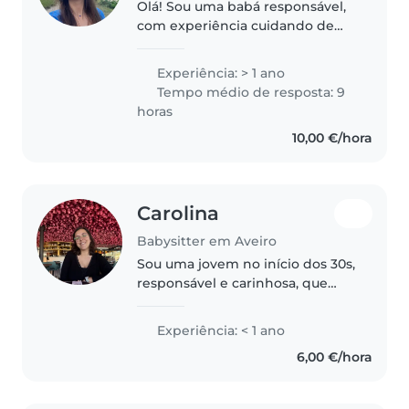
Olá! Sou uma babá responsável,
com experiência cuidando de
bebês, crianças pequenas e pré-
escolares. Sou fluente em
Experiência: > 1 ano
português e possuo habilitação
Tempo médio de resposta: 9
para dirigir. Adoro ler histórias,..
horas
10,00 €/hora
Carolina
Babysitter em Aveiro
Sou uma jovem no início dos 30s,
responsável e carinhosa, que
adora trabalhar com crianças.
Tenho experiência com crianças
Experiência: < 1 ano
em idade de pré-escolar e estou
6,00 €/hora
certificada em primeiros..