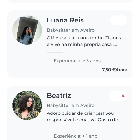
às necessidades..
Luana Reis
1
Babysitter em Aveiro
Olá eu sou a Luana tenho 21 anos
e vivo na minha própria casa ,
que por sinal é acolhedora e
espaçosa! Tenho uma filha de 4
Experiência: > 5 anos
anos super educada , meiga e
7,50 €/hora
inteligente. Que anda na cresce...
Beatriz
4
Babysitter em Aveiro
Adoro cuidar de crianças! Sou
responsável e criativa. Gosto de
planear atividades divertidas e
educativas. Além disso, estou
Experiência: > 1 ano
sempre disposta a aprender e