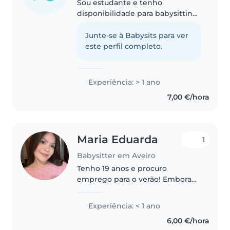
Sou estudante e tenho
disponibilidade para babysitting
aos fins de semana e, durante a
semana, depois das aulas. Desde
Junte-se à Babysits para ver
pequena que adoro cuidar de
este perfil completo.
crianças e amo bebés, por isso
quero..
Experiência: > 1 ano
7,00 €/hora
Maria Eduarda
1
Babysitter em Aveiro
Tenho 19 anos e procuro
emprego para o verão! Embora
não tenha experiência anterior,
gosto muito de estar com
Experiência: < 1 ano
crianças e tenho total
6,00 €/hora
disponibilidade para me adaptar