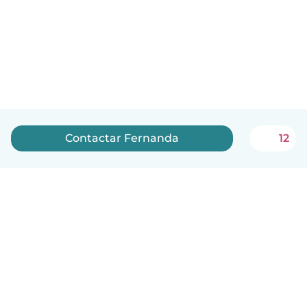
Contactar Fernanda
12
Português
Como funciona
Ajuda
Termos e Privacidade