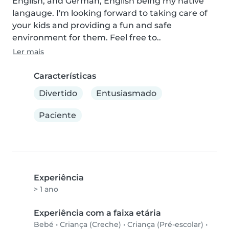
English, and German, English being my native 
langauge. I'm looking forward to taking care of 
your kids and providing a fun and safe 
environment for them. Feel free to..
Ler mais
Características
Divertido
Entusiasmado
Paciente
Experiência
> 1 ano
Experiência com a faixa etária
Bebé
•
Criança (Creche)
•
Criança (Pré-escolar)
•