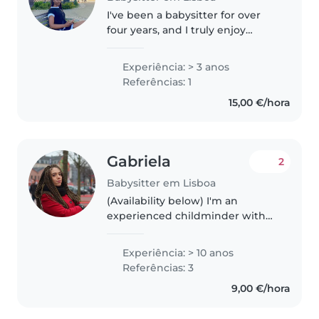
I've been a babysitter for over
four years, and I truly enjoy
working with children. In that
time, I've had the opportunity to
Experiência: > 3 anos
care for kids of various ages,
Referências: 1
from toddlers to pre-teens,..
15,00 €/hora
Gabriela
2
Babysitter em Lisboa
(Availability below) I'm an
experienced childminder with
over a decade of expertise
providing exceptional care for all
Experiência: > 10 anos
ages, from babies to teenagers.
Referências: 3
With a background in English..
9,00 €/hora