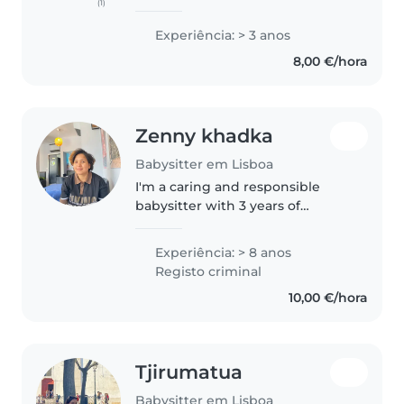
(1)
necessidades das crianças.
Tenho um lado criativo bastante
Experiência: > 3 anos
forte, o que me permite criar
8,00 €/hora
atividades divertidas e
educativas,..
Zenny khadka
Babysitter em Lisboa
I'm a caring and responsible
babysitter with 3 years of
experience looking after babies,
toddlers, preschoolers, and
Experiência: > 8 anos
school-aged children. I love
Registo criminal
drawing, reading, crafting, and
10,00 €/hora
playing..
Tjirumatua
Babysitter em Lisboa