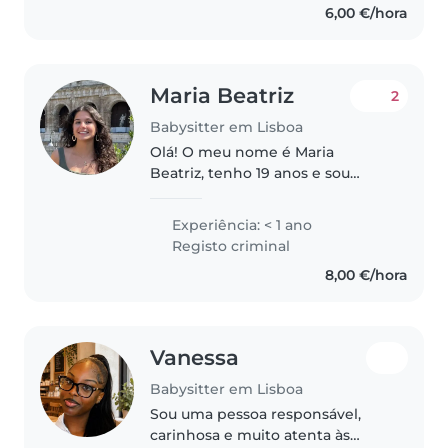
6,00 €/hora
da melhor..
Maria Beatriz
2
Babysitter em Lisboa
Olá! O meu nome é Maria
Beatriz, tenho 19 anos e sou
estudante de medicina e estou
disponível para babysitting
Experiência: < 1 ano
pontual, noites e fins de semana.
Registo criminal
Sou uma pessoa amigável,
8,00 €/hora
empática,..
Vanessa
Babysitter em Lisboa
Sou uma pessoa responsável,
carinhosa e muito atenta às