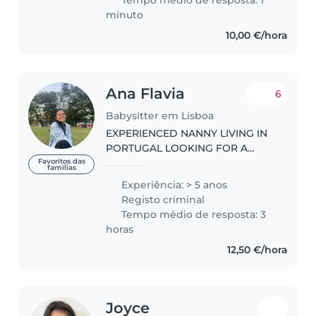
babysitter a tempo integral,
minuto
porque..
10,00 €/hora
Ana Flavia
6
Babysitter em Lisboa
EXPERIENCED NANNY LIVING IN
PORTUGAL LOOKING FOR A
POSITION PART TIME
Favoritos das
famílias
(MORNINGS) Hello parents, my
Experiência: > 5 anos
name is Ana and I've moved to
Registo criminal
Portugal after 3 years working as
Tempo médio de resposta: 3
an Aupair ( EUA,..
horas
12,50 €/hora
Joyce