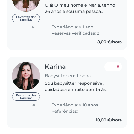
Olá! O meu nome é Maria, tenho
26 anos e sou uma pessoa
responsável, carinhosa e atenta.
Favoritos das
famílias
Tenho experiência a cuidar de
Experiência: > 1 ano
(2)
crianças de todas as idades —
Reservas verificadas: 2
desde recém-nascidos até
8,00 €/hora
crianças..
Karina
8
Babysitter em Lisboa
Sou babysitter responsável,
cuidadosa e muito atenta às
necessidades de cada criança.
Favoritos das
famílias
Prezo sempre por um ambiente
Experiência: > 10 anos
(1)
seguro, tranquilo e acolhedor,
Referências: 1
respeitando a rotina da família e..
10,00 €/hora