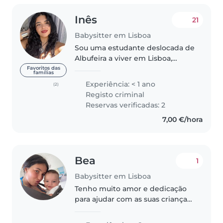
Inês
21
Babysitter em Lisboa
Sou uma estudante deslocada de
Albufeira a viver em Lisboa,
tenho um horário bastante
Favoritos das
famílias
flexível neste momento:) Estou à
Experiência: < 1 ano
(2)
procura de um part-time nas
Registo criminal
áreas sociais/educação/cuidados,..
Reservas verificadas: 2
7,00 €/hora
Bea
1
Babysitter em Lisboa
Tenho muito amor e dedicação
para ajudar com as suas crianças!
Tenho 4 anos de experiência,
principalmente com bebés,