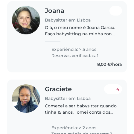
Joana
Babysitter em Lisboa
Olá, o meu nome é Joana Garcia.
Faço babysitting na minha zona
de residência ou nos arredores
de Lisboa. Estou livre aos fins de
Experiência: > 5 anos
semana. Não hesite em
Reservas verificadas: 1
contactar-me caso queira mais..
8,00 €/hora
Graciete
4
Babysitter em Lisboa
Comecei a ser babysitter quando
tinha 15 anos. Tomei conta dos
meus primos, do irmão de um
amigo e dos filhos dos meus
Experiência: > 2 anos
vizinhos. Agora trabalho como
Tempo médio de resposta: 1