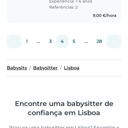
Experiência: > 6 anos
miúdos e pré-escolares. Sou
Referências: 2
fluente em inglês, português e
9,00 €/hora
espanhol,..
1
...
3
4
5
...
28
Babysits
Babysitter
Lisboa
Encontre uma babysitter de
confiança em Lisboa
Procura uma babysitter em Lisboa? Encontre a