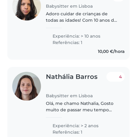
Babysitter em Lisboa
Adoro cuidar de crianças de
todas as idades! Com 10 anos de
experiência, sou responsável,
divertida e carinhosa. Gosto de
Experiência: > 10 anos
desenhar, ler, trabalhos manuais,
Referências: 1
música e jogos. Estou
10,00 €/hora
confortável..
Nathália Barros
4
Babysitter em Lisboa
Olá, me chamo Nathalia, Gosto
muito de passar meu tempo
com crianças, fazer atividades
que entretenham, gosto de
Experiência: > 2 anos
jogos, atividades da escola,
Referências: 1
Gostaria de criar laços e ajudar