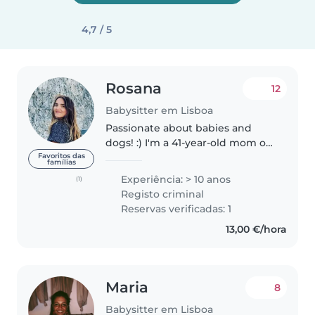
4,7 / 5
Rosana
12
Babysitter em Lisboa
Passionate about babies and
dogs! :) I'm a 41-year-old mom of
two wonderful boys, ages 3 and
Favoritos das
famílias
5, who are both in school full-
Experiência: > 10 anos
(1)
time. Originally from Rio de
Registo criminal
Janeiro, I spent 16 years..
Reservas verificadas: 1
13,00 €/hora
Maria
8
Babysitter em Lisboa