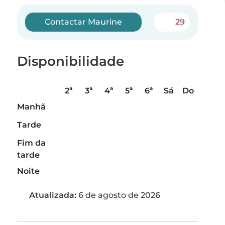
Contactar Maurine
29
Disponibilidade
2ª
3ª
4ª
5ª
6ª
Sá
Do
Manhã
Tarde
Fim da
tarde
Noite
Atualizada:
6 de agosto de 2026