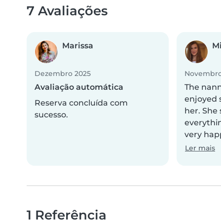
7 Avaliações
Marissa
Mi
Dezembro 2025
Novembro
Avaliação automática
The nann
enjoyed 
Reserva concluída com
her. She
sucesso.
everythin
very happ
Ler mais
1 Referência