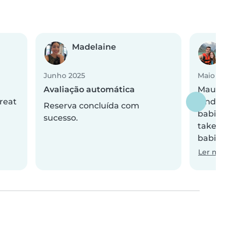
Madelaine
Junho 2025
Maio 20
Avaliação automática
Maurin
great
kind! 
Reserva concluída com
babies 
sucesso.
takes a
babies 
Ler mai