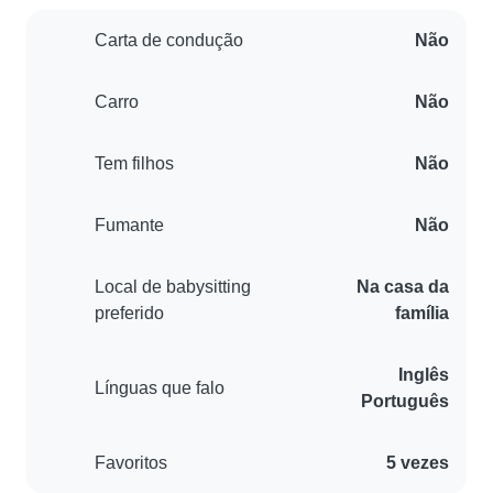
Carta de condução
Não
Carro
Não
Tem filhos
Não
Fumante
Não
Local de babysitting
Na casa da
preferido
família
Inglês
Línguas que falo
Português
Favoritos
5 vezes