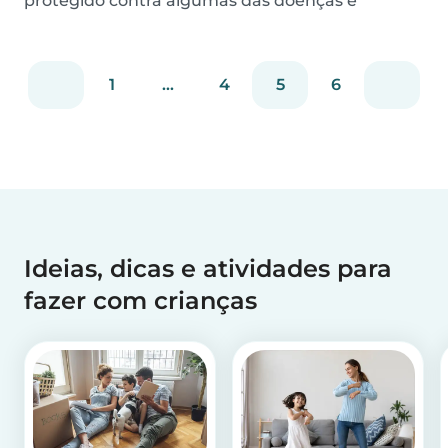
protegido contra algumas das doenças e
infecções comuns....
1
...
4
5
6
Ideias, dicas e atividades para
fazer com crianças