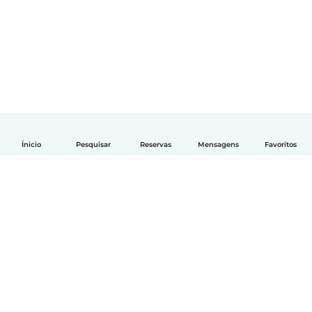
Ínicio
Pesquisar
Reservas
Mensagens
Favoritos
Português
Como funciona
Ajuda
Termos e Privacidade